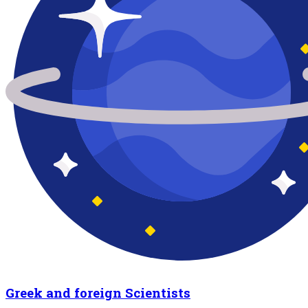
Greek and foreign Scientists