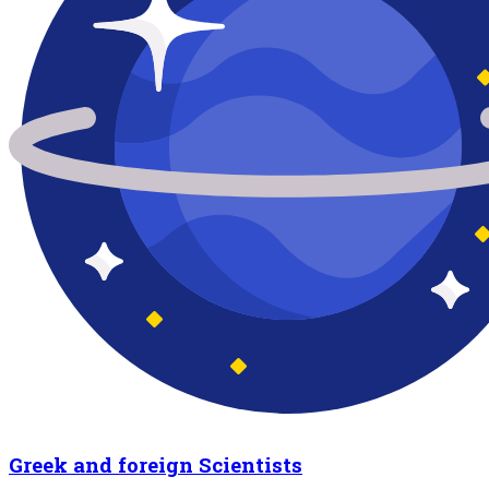
Greek and foreign Scientists