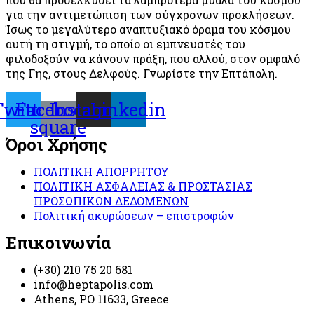
για την αντιμετώπιση των σύγχρονων προκλήσεων.
Ίσως το μεγαλύτερο αναπτυξιακό όραμα του κόσμου
αυτή τη στιγμή, το οποίο οι εμπνευστές του
φιλοδοξούν να κάνουν πράξη, που αλλού, στον ομφαλό
της Γης, στους Δελφούς. Γνωρίστε την Επτάπολη.
Twitter
Facebook-
Instagram
Linkedin
square
Όροι Χρήσης
ΠΟΛΙΤΙΚΗ ΑΠΟΡΡΗΤΟΥ
ΠΟΛΙΤΙΚΗ ΑΣΦΑΛΕΙΑΣ & ΠΡΟΣΤΑΣΙΑΣ
ΠΡΟΣΩΠΙΚΩΝ ΔΕΔΟΜΕΝΩΝ
Πολιτική ακυρώσεων – επιστροφών
Επικοινωνία
(+30) 210 75 20 681
info@heptapolis.com
Athens, PO 11633, Greece