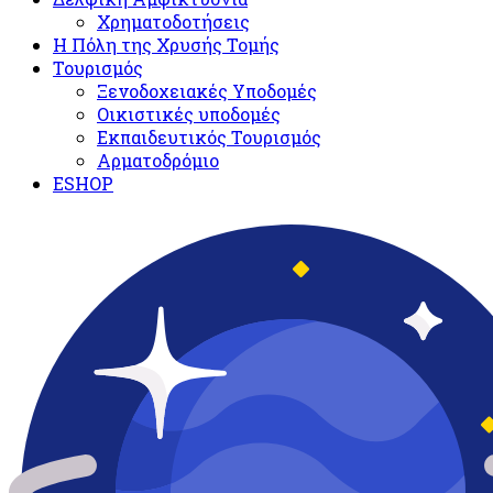
Χρηματοδοτήσεις
Η Πόλη της Χρυσής Τομής
Τουρισμός
Ξενοδοχειακές Υποδομές​
Oικιστικές υποδομές
Εκπαιδευτικός Τουρισμός
Αρματοδρόμιο
ESHOP