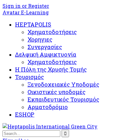
Sign in or Register
Avatar E-Learning
HEPTAPOLIS
Χρηματοδοτήσεις
Χορηγιες
Συνεργασίες
Δελφική Αμφικτυονία
Χρηματοδοτήσεις
Η Πόλη της Χρυσής Τομής
Τουρισμός
Ξενοδοχειακές Υποδομές​
Oικιστικές υποδομές
Εκπαιδευτικός Τουρισμός
Αρματοδρόμιο
ESHOP