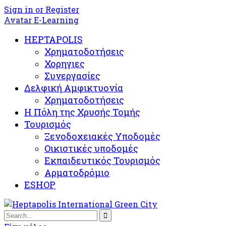
Sign in or Register
Avatar E-Learning
HEPTAPOLIS
Χρηματοδοτήσεις
Χορηγιες
Συνεργασίες
Δελφική Αμφικτυονία
Χρηματοδοτήσεις
Η Πόλη της Χρυσής Τομής
Τουρισμός
Ξενοδοχειακές Υποδομές​
Oικιστικές υποδομές
Εκπαιδευτικός Τουρισμός
Αρματοδρόμιο
ESHOP