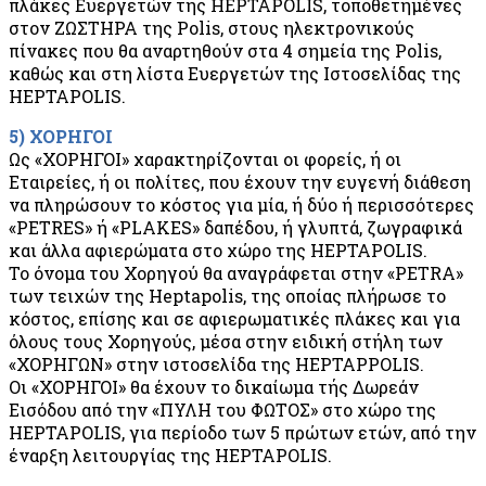
πλάκες Ευεργετών της HEPTAPOLIS, τοποθετημένες
στον ΖΩΣΤΗΡΑ της Polis, στους ηλεκτρονικούς
πίνακες που θα αναρτηθούν στα 4 σημεία της Polis,
καθώς και στη λίστα Ευεργετών της Ιστοσελίδας της
HEPTAPOLIS.
5) ΧΟΡΗΓΟΙ
Ως «ΧΟΡΗΓΟΙ» χαρακτηρίζονται οι φορείς, ή οι
Εταιρείες, ή οι πολίτες, που έχουν την ευγενή διάθεση
να πληρώσουν το κόστος για μία, ή δύο ή περισσότερες
«PETRES» ή «PLAKES» δαπέδου, ή γλυπτά, ζωγραφικά
και άλλα αφιερώματα στο χώρο της HEPTAPOLIS.
Το όνομα του Χορηγού θα αναγράφεται στην «PETRΑ»
των τειχών της Heptapolis, της οποίας πλήρωσε το
κόστος, επίσης και σε αφιερωματικές πλάκες και για
όλους τους Χορηγούς, μέσα στην ειδική στήλη των
«ΧΟΡΗΓΩΝ» στην ιστοσελίδα της HEPTAPPOLIS.
Οι «ΧΟΡΗΓΟΙ» θα έχουν το δικαίωμα τής Δωρεάν
Εισόδου από την «ΠΥΛΗ του ΦΩΤΟΣ» στο χώρο της
HEPTAPOLIS, για περίοδο των 5 πρώτων ετών, από την
έναρξη λειτουργίας της HEPTAPOLIS.