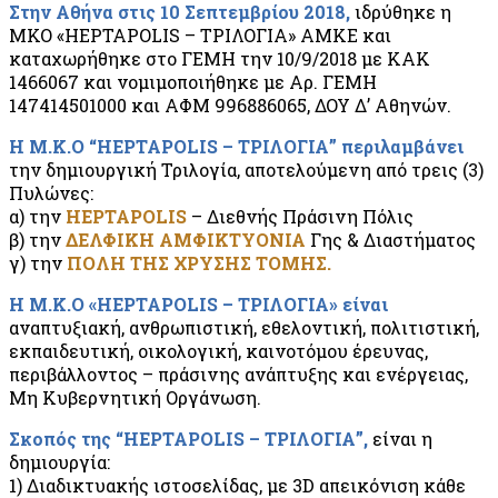
Στην Αθήνα στις 10 Σεπτεμβρίου 2018,
ιδρύθηκε η
ΜΚΟ «HEPTAPOLIS – ΤΡΙΛΟΓΙΑ» ΑΜΚΕ και
καταχωρήθηκε στο ΓΕΜΗ την 10/9/2018 με ΚΑΚ
1466067 και νομιμοποιήθηκε με Αρ. ΓΕΜΗ
147414501000 και ΑΦΜ 996886065, ΔΟΥ Δ’ Αθηνών.
Η Μ.Κ.Ο “HEPTAPOLIS – ΤΡΙΛΟΓΙΑ” περιλαμβάνει
την δημιουργική Τριλογία, αποτελούμενη από τρεις (3)
Πυλώνες:
α) την
HEPTAPOLIS
– Διεθνής Πράσινη Πόλις
β) την
ΔΕΛΦΙΚΗ ΑΜΦΙΚΤΥΟΝΙΑ
Γης & Διαστήματος
γ) την
ΠΟΛΗ ΤΗΣ ΧΡΥΣΗΣ ΤΟΜΗΣ.
Η Μ.Κ.Ο «HEPTAPOLIS – ΤΡΙΛΟΓΙΑ» είναι
αναπτυξιακή, ανθρωπιστική, εθελοντική, πολιτιστική,
εκπαιδευτική, οικολογική, καινοτόμου έρευνας,
περιβάλλοντος – πράσινης ανάπτυξης και ενέργειας,
Μη Κυβερνητική Οργάνωση.
Σκοπός της “HEPTAPOLIS – ΤΡΙΛΟΓΙΑ”,
είναι η
δημιουργία:
1) Διαδικτυακής ιστοσελίδας, με 3D απεικόνιση κάθε