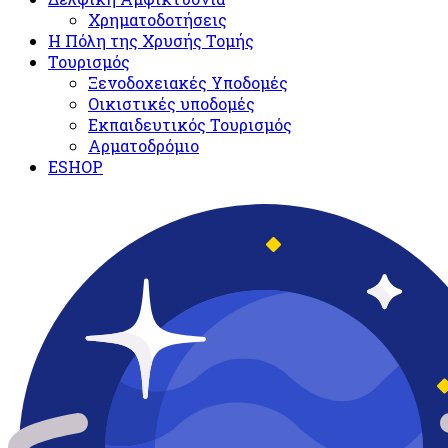
Χρηματοδοτήσεις
Η Πόλη της Χρυσής Τομής
Τουρισμός
Ξενοδοχειακές Υποδομές​
Oικιστικές υποδομές
Εκπαιδευτικός Τουρισμός
Αρματοδρόμιο
ESHOP