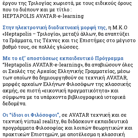
έργου της Τριλογίας χωριστά, με τους ειδικούς όρους
που το διέπουν και με τίτλο :
HEPTAPOLIS AVATAR-e-learning
Στην ηλεκτρονική διαδικτυακή μορφή της,
η Μ.Κ.Ο
«Heptapolis – Τριλογία», μεταξύ άλλων, θα αναπτύξει
τα Γράμματα, τις Τέχνες και τις Επιστήμες στο μέγιστο
βαθμό τους, σε πολλές γλώσσες.
Με το εξ’ αποστάσεως εκπαιδευτικό Πρόγραμμα
“Heptapolis AVATAR-e-learning», θα αναβιώσουν όλες
οι Σχολές της Αρχαίας Ελληνικής Γραμματείας, μέσω
των οποίων θα δημιουργηθούν σε τεχνική AVATAR,
μορφές αρχαίων Ελλήνων Φιλοσόφων της κλασσικής
ακμής, σε πιστή «εικονική πραγματικότητα» και
σύμφωνα με τα υπάρχοντα βιβλιογραφικά ιστορικά
δεδομένα.
Οι “ίδιοι οι Φιλόσοφοι”,
σε AVATAR τεχνική και σε
τεχνική virtual reality, θα διδάσκουν εκπαιδευτικά
προγράμματα Φιλοσοφίας και λοιπών θεωρητικών και
πρακτικών Επιστημών, με αποτέλεσμα η κλασσική