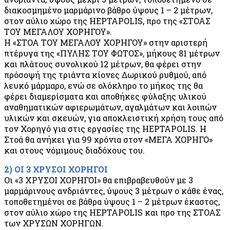
διακοσμημένο μαρμάρινο βάθρο ύψους 1 – 2 μέτρων,
στον αύλιο χώρο της HEPTAPOLIS, προ της «ΣΤΟΑΣ
ΤΟΥ ΜΕΓΑΛΟΥ ΧΟΡΗΓΟΥ».
Η «ΣΤΟΑ ΤΟΥ ΜΕΓΑΛΟΥ ΧΟΡΗΓΟΥ» στην αριστερή
πτέρυγα της «ΠΥΛΗΣ ΤΟΥ ΦΩΤΟΣ», μήκους 81 μέτρων
και πλάτους συνολικού 12 μέτρων, θα φέρει στην
πρόσοψή της τριάντα κίονες Δωρικού ρυθμού, από
λευκό μάρμαρο, ενώ σε ολόκληρο το μήκος της θα
φέρει διαμερίσματα και αποθήκες φύλαξης υλικού
αναθηματικών αφιερωμάτων, αγαλμάτων και λοιπών
υλικών και σκευών, για αποκλειστική χρήση τους από
τον Χορηγό για στις εργασίες της HEPTAPOLIS. Η
Στοά θα ανήκει για 99 χρόνια στον «ΜΕΓΑ ΧΟΡΗΓΟ»
και στους νόμιμους διαδόχους του.
2) ΟΙ 3 ΧΡΥΣΟΙ ΧΟΡΗΓΟΙ
Οι «3 XΡΥΣΟΙ ΧΟΡΗΓΟΙ» θα επιβραβευθούν με 3
μαρμάρινους ανδριάντες, ύψους 3 μέτρων ο κάθε ένας,
τοποθετημένοι σε βάθρα ύψους 1 – 2 μέτρων έκαστος,
στον αύλιο χώρο της HEPTAPOLIS και προ της ΣΤΟΑΣ
των ΧΡΥΣΩΝ ΧΟΡΗΓΩΝ.