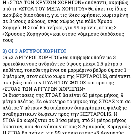
Η «ΣΤΟΑ ΤΩΝ ΧΡΥΣΩΝ ΧΟΡΗΓΩΝ» απέναντι, ακριβώς
από τη «ΣΤΟΑ ΤΟΥ ΜΕΓΑ ΧΟΡΗΓΟΥ» θα έχει τις ίδιες
ακριβώς διαστάσεις, για τις ίδιες χρήσεις, χωρισμένη
σε 3 ίσους χώρους, ένας χώρος για κάθε Χρυσό
Χορηγό. Η Στοά θα ανήκει, για 99 χρόνια, στους 3
«Χρυσούς Χορηγούς» και στους νόμιμους διαδόχους
τους.
3) ΟΙ 3 ΑΡΓΥΡΟΙ ΧΟΡΗΓΟΙ
Οι «3 ΑΡΓΥΡΟΙ ΧΟΡΗΓΟΙ» θα επιβραβευθούν με 3
ορειχάλκινους ανδριάντες ύψους μέχρι 2,5 μέτρα ο
καθένας, τοποθετημένοι σε μαρμάρινο βάθρο ύψους 1 –
2 μέτρων, στον αύλιο χώρο της HEPTAPOLIS, απέναντι
ακριβώς από την ΠΥΛΗ ΤΟΥ ΦΩΤΟΣ και προ της
«ΣΤΟΑΣ ΤΩΝ ΑΡΓΥΡΩΝ ΧΟΡΗΓΩΝ»
Οι διαστάσεις της ΣΤΟΑΣ θα είναι 63 μέτρα μήκος, 9
μέτρα πλάτος. Σε ολόκληρο το μήκος της ΣΤΟΑΣ και σε
πλάτος 7 μέτρων θα υπάρχουν διαμερίσματα φύλαξης
αναθηματικών δωρεών προς την HEPTAPOLIS. Η
ΣΤΟΑ θα χωρίζεται σε 3 ίσα μέρη, από 21 μέτρα μήκος
έκαστον, που θα ανήκουν στους 3 Αργυρούς Χορηγούς.
Η ΣΤΟΑ θα ανήκει για 99 χρόνια στους «3 Αργυρούς