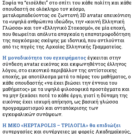
Σοφία να “εισέλθει” στο σπίτι του κάθε πολίτη και κάθε
σπουδαστή σε ολόκληρο τον κόσμο,
μεταλαμπαδεύοντας σε ζωντανή 3D avatar απεικόνιση
τα «υψηλά ανθρώπινα ιδεώδη», την «κοινή Ελληνική
Γλώσσα» και τον «Ελληνικό Στοχασμό», σε μία εποχή,
που θεωρείται απόλυτα αναγκαία η επανατροφοδότηση
της παγκόσμιας σκέψης με ιδανικά, που αντλούνται
από τις πηγές της Αρχαίας Ελληνικής Γραμματείας.
Η μοναδικότητα του εγχειρήματος
έγκειται στην
σύνδεση avatar εικόνας και εκφωνηθέντος έλληνος
λόγου, στο εικονικό περιβάλλον της αντίστοιχης
εποχής, με αποτέλεσμα μετά το πέρας του μαθήματος, ο
κάθε σπουδαστής «να έχει βιώσει την έννοια του
μαθήματος» με τα υψηλά φιλοσοφικά προστάγματα και
να μην ξεχάσει ποτέ το κάθε έργο, γιατί η δύναμη της
εικόνας έχει ισχυρή απήχηση, ως βασική γλώσσα
προγραμματισμού και ανταπόκρισης των
εγκεφαλικών συνάψεων.
Η ΜΚΟ «HEPTAPOLIS – ΤΡΙΛΟΓΙΑ» θα επιδιώξει
συνεργασίες και συνέργειες με φορείς Ακαδημαϊκούς,