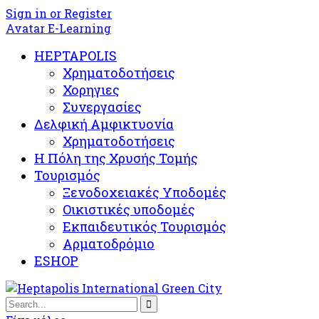
Sign in or Register
Avatar E-Learning
HEPTAPOLIS
Χρηματοδοτήσεις
Χορηγιες
Συνεργασίες
Δελφική Αμφικτυονία
Χρηματοδοτήσεις
Η Πόλη της Χρυσής Τομής
Τουρισμός
Ξενοδοχειακές Υποδομές​
Oικιστικές υποδομές
Εκπαιδευτικός Τουρισμός
Αρματοδρόμιο
ESHOP