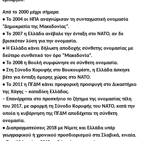
εμπάργκο.
Από το 2000 μέχρι σήμερα
• Το 2004 οι ΗΠΑ αναγνώρισαν τη συνταγματική ονομασία
“Δημοκρατία της Μακεδονίας”.
• Το 2007 η Ελλάδα ανέβαλε την ένταξη στο ΝΑΤΟ, αν δε
βρισκόταν λύση για την ονομασία.
•
Η Ελλάδα κάνει δήλωση αποδοχής σύνθετης ονομασίας με
δεύτερο
συνθετικό τον όρο “Μακεδονία”.
•
Το 2008 η Βουλή συμφώνησε σε σύνθετη ονομασία.
•
Στη Σύνοδο Κορυφής στο Βουκουρέστι, η Ελλάδα άσκησε
βέτο για ένταξη όμορης χώρας στο ΝΑΤΟ.
• Το 2011 η ΠΓΔΜ κάνει προφορική προσφυγή στο Δικαστήριο
της Χάγης – καταδίκη Ελλάδας.
– Επανέρχεται στο προσκήνιο το ζήτημα της ονομασίας τέλη
του 2017, με αφορμή τη Σύνοδο Κορυφής του ΝΑΤΟ, κατά την
οποία η κυβέρνηση της ΠΓΔΜ αποδέχεται τη σύνθετη
ονομασία.
• Διαπραγματεύσεις 2018 με Νίμιτς και Ελλάδα υπέρ
γεωγραφικού ή χρονικού προσδιορισμού στα Σλαβικά, ενιαία.