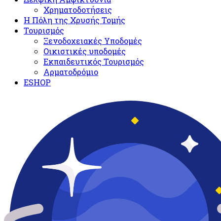
Χρηματοδοτήσεις
Η Πόλη της Χρυσής Τομής
Τουρισμός
Ξενοδοχειακές Υποδομές​
Oικιστικές υποδομές
Εκπαιδευτικός Τουρισμός
Αρματοδρόμιο
ESHOP