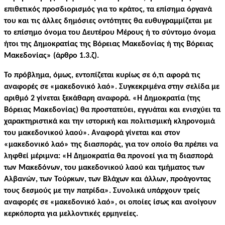
επιθετικός προσδιορισμός για το κράτος, τα επίσημα όργανά
του και τις άλλες δημόσιες οντότητες θα ευθυγραμμίζεται με
το επίσημο όνομα του Δευτέρου Μέρους ή το σύντομο όνομα
ήτοι της Δημοκρατίας της Βόρειας Μακεδονίας ή της Βόρειας
Μακεδονίας» (άρθρο 1.3.ζ).
Το πρόβλημα, όμως, εντοπίζεται κυρίως σε ό,τι αφορά τις
αναφορές σε «μακεδονικό λαό». Συγκεκριμένα στην σελίδα με
αριθμό 2 γίνεται ξεκάθαρη αναφορά. «Η Δημοκρατία (της
Βόρειας Μακεδονίας) θα προστατεύει, εγγυάται και ενισχύει τα
χαρακτηριστικά και την ιστορική και πολιτισμική κληρονομιά
του μακεδονικού λαού». Αναφορά γίνεται και στον
«μακεδονικό λαό» της διασποράς, για τον οποίο θα πρέπει να
ληφθεί μέριμνα: «Η Δημοκρατία θα προνοεί για τη διασπορά
των Μακεδόνων, του μακεδονικού λαού και τμήματος των
Αλβανών, των Τούρκων, των Βλάχων και άλλων, προάγοντας
τους δεσμούς με την πατρίδα». Συνολικά υπάρχουν τρείς
αναφορές σε «μακεδονικό λαό», οι οποίες ίσως και ανοίγουν
κερκόπορτα για μελλοντικές ερμηνείες.