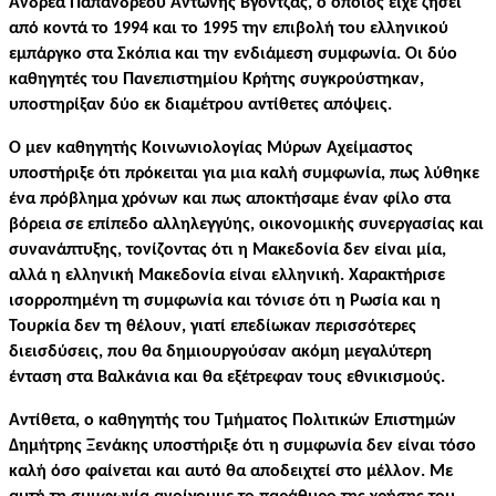
Ανδρέα Παπανδρέου Αντώνης Βγόντζας, ο οποίος είχε ζήσει
από κοντά το 1994 και το 1995 την επιβολή του ελληνικού
εμπάργκο στα Σκόπια και την ενδιάμεση συμφωνία. Οι δύο
καθηγητές του Πανεπιστημίου Κρήτης συγκρούστηκαν,
υποστηρίξαν δύο εκ διαμέτρου αντίθετες απόψεις.
Ο μεν καθηγητής Κοινωνιολογίας Μύρων Αχείμαστος
υποστήριξε ότι πρόκειται για μια καλή συμφωνία, πως λύθηκε
ένα πρόβλημα χρόνων και πως αποκτήσαμε έναν φίλο στα
βόρεια σε επίπεδο αλληλεγγύης, οικονομικής συνεργασίας και
συνανάπτυξης, τονίζοντας ότι η Μακεδονία δεν είναι μία,
αλλά η ελληνική Μακεδονία είναι ελληνική. Χαρακτήρισε
ισορροπημένη τη συμφωνία και τόνισε ότι η Ρωσία και η
Τουρκία δεν τη θέλουν, γιατί επεδίωκαν περισσότερες
διεισδύσεις, που θα δημιουργούσαν ακόμη μεγαλύτερη
ένταση στα Βαλκάνια και θα εξέτρεφαν τους εθνικισμούς.
Αντίθετα, ο καθηγητής του Τμήματος Πολιτικών Επιστημών
Δημήτρης Ξενάκης υποστήριξε ότι η συμφωνία δεν είναι τόσο
καλή όσο φαίνεται και αυτό θα αποδειχτεί στο μέλλον. Με