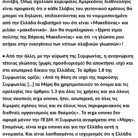
συνέβη. Όπως σχολίασε κορυφαίος Αμερικάνος διεθνολόγος
είναι προφανές ότι ο κάθε Σλάβος του γειτονικού κράτους θα
μπορεί να δηλώνει, επιδεικνύοντας και το νομιμοποιημένο
από την Ελλάδα διαβατήριό του ότι είναι «Μακεδόνας» και
μιλάει «μακεδονικά». Δεν θα συμπληρώνει «ξέρετε είμαι
πολίτης της Βόρειας Μακεδονίας» και ότι «η γλώσσα μου
ανήκει στην οικογένεια των νότιων σλαβικών γλωσσών»!
• Από την άλλη, με την κύρωση της Συμφωνίας, η αναγνώριση
τέτοιας γλώσσας (χωρίς προσδιορισμό) θα αποκτήσει ισχύ και
στο εσωτερικό δίκαιο της Ελλάδας. Το άρθρο 1.8 της
Συμφωνίας ορίζει: «Από τη θέση σε ισχύ της παρούσης
Συμφωνίας […] τα Μέρη θα χρησιμοποιούν το όνομα και τις
ορολογίες του άρθρου 1.3 για όλες τις χρήσεις και για όλους
τους σκοπούς erga omnes, ήτοι, εσωτερικά, σε όλες τις
διμερείς σχέσεις τους και σε όλους τους περιφερειακούς και
διεθνείς οργανισμούς και θεσμούς». Το erga omnes δεν
αφορά μόνον την ΠΓΔΜ. Η Συμφωνία αναφέρεται στα «Μέρη».
Επομένως, είναι erga omnes και για την Ελλάδα αυτή η
ονομασία. Και είναι λανθασμένος ο ισχυρισμός ότι η Ελλάδα