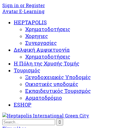
Sign in or Register
Avatar E-Learning
HEPTAPOLIS
Χρηματοδοτήσεις
Χορηγιες
Συνεργασίες
Δελφική Αμφικτυονία
Χρηματοδοτήσεις
Η Πόλη της Χρυσής Τομής
Τουρισμός
Ξενοδοχειακές Υποδομές​
Oικιστικές υποδομές
Εκπαιδευτικός Τουρισμός
Αρματοδρόμιο
ESHOP