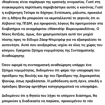
ιθαγένειας είναι παράγωγο της κρατικής ονομασίας. Γιατί στη
συγκεκριμένη περίπτωση παραβιάστηκε αυτός ο κανόνας; Γιατί
η κυβέρνηση Τσίπρα το δέχτηκε; Εντύπωση, μάλιστα, προκαλεί
ότι η Αθήνα θα μπορούσε να εκμεταλλευτεί το γεγονός ότι οι
Αλβανοί της ΠΓΔΜ, για προφανείς λόγους θα προτιμούσαν στα
διαβατήρια να αναγράφεται citizenship: Βορειομακεδόνας. Ο
Νίκος Κοτζιάς, όμως, δεν χρησιμοποίησε αυτό τον μοχλό
πίεσης προς το δίδυμο Ζάεφ-Ντιμιτρόφ για να εξασφαλίσει το
αυτονόητο. Αυτό που ανεξαιρέτως ισχύει σε όλες τις χώρες του
κόσμου. Εγείρεται ζήτημα νομιμότητας της Συνταγματικής
Αναθεώρησης
Όσον αφορά τη συνταγματική αναθεώρηση υπάρχει ένα
ζήτημα νομιμότητας, δεδομένου ότι φέρει την υπογραφή του
προέδρου της Βουλής και όχι του Προέδρου της Δημοκρατίας
Ιβανώφ, όπως προβλέπεται. Η μεθόδευση αυτή έγινε, επειδή ο
πρόεδρος Ιβανώφ αρνήθηκε κατηγορηματικά να υπογράψει.
Δεδομένου ότι η θητεία του λήγει το επόμενο διάστημα, θα
μπορούσε η διαδικασία να παγώσει, προκειμένου το νέο