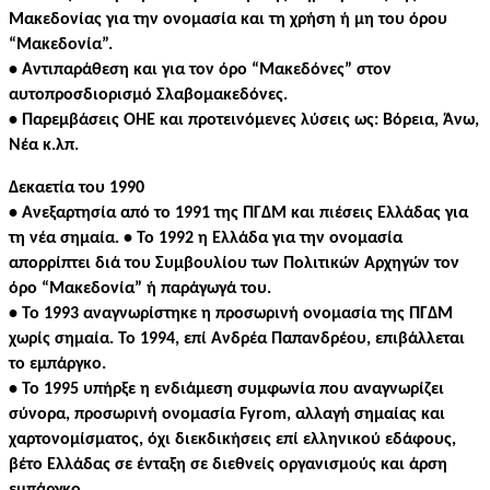
Μακεδονίας για την ονομασία και τη χρήση ή μη του όρου
“Μακεδονία”.
• Αντιπαράθεση και για τον όρο “Μακεδόνες” στον
αυτοπροσδιορισμό Σλαβομακεδόνες.
• Παρεμβάσεις ΟΗΕ και προτεινόμενες λύσεις ως: Βόρεια, Άνω,
Νέα κ.λπ.
Δεκαετία του 1990
• Ανεξαρτησία από το 1991 της ΠΓΔΜ και πιέσεις Ελλάδας για
τη νέα σημαία. • Το 1992 η Ελλάδα για την ονομασία
απορρίπτει διά του Συμβουλίου των Πολιτικών Αρχηγών τον
όρο “Μακεδονία” ή παράγωγά του.
• Το 1993 αναγνωρίστηκε η προσωρινή ονομασία της ΠΓΔΜ
χωρίς σημαία. Το 1994, επί Ανδρέα Παπανδρέου, επιβάλλεται
το εμπάργκο.
• Το 1995 υπήρξε η ενδιάμεση συμφωνία που αναγνωρίζει
σύνορα, προσωρινή ονομασία Fyrom, αλλαγή σημαίας και
χαρτονομίσματος, όχι
διεκδικήσεις επί ελληνικού εδάφους,
βέτο Ελλάδας σε ένταξη σε διεθνείς οργανισμούς και άρση