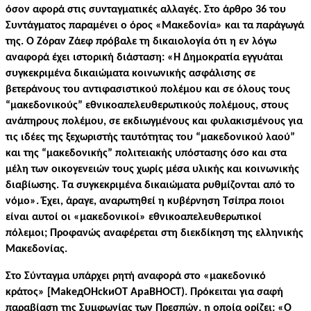
όσον αφορά στις συνταγματικές αλλαγές. Στο άρθρο 36 του
Συντάγματος παραμένει ο όρος «Μακεδονία» και τα παράγωγά
της. Ο Ζόραν Ζάεφ πρόβαλε τη δικαιολογία ότι η εν λόγω
αναφορά έχει ιστορική διάσταση: «Η Δημοκρατία εγγυάται
συγκεκριμένα δικαιώματα κοινωνικής ασφάλισης σε
βετεράνους του αντιφασιστικού πολέμου και σε όλους τους
“μακεδονικούς” εθνικοαπελευθερωτικούς πολέμους, στους
ανάπηρους πολέμου, σε εκδιωγμένους και φυλακισμένους για
τις ιδέες της ξεχωριστής ταυτότητας του “μακεδονικού λαού”
και της “μακεδονικής” πολιτειακής υπόστασης όσο και στα
μέλη των οικογενειών τους χωρίς μέσα υλικής και κοινωνικής
διαβίωσης. Τα συγκεκριμένα δικαιώματα ρυθμίζονται από το
νόμο». Έχει, άραγε, αναρωτηθεί η κυβέρνηση Τσίπρα ποιοι
είναι αυτοί οι «μακεδονικοί» εθνικοαπελευθερωτικοί
πόλεμοι; Προφανώς αναφέρεται στη διεκδίκηση της ελληνικής
Μακεδονίας.
Στο Σύνταγμα υπάρχει ρητή αναφορά στο «μακεδονικό
κράτος» [MakeдOHckиOT ApaBHOCT). Πρόκειται για σαφή
παραβίαση της Συμφωνίας των Πρεσπών, η οποία ορίζει: «Ο