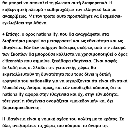
θα μπορεί να αποκαλεί τη γλώσσα αυτή διαφορετικά. Η
κυβερνητική πλευρά «καθησυχάζει» τον ελληνικό λαό με
ανακρίβειες. Με τον τρόπο αυτό προσπάθησε να δεσμεύσει-
εγκλωβίσει την Αθήνα.
• Επίσης, ο όρος nationality, που θα αναγράφεται στα
διαβατήρια μπορεί να μεταφραστεί και ως εθνικότητα και ως
ιθαγένεια. Εάν δεν υπήρχαν δεύτερες σκέψεις από την πλευρά
των Σκοπίων θα μπορούσε κάλλιστα να χρησιμοποιηθεί ο όρος
citizenship που σημαίνει ξεκάθαρα ιθαγένεια. Είναι σαφές
δηλαδή πως οι Σλάβοι της γειτονικής χώρας θα
εκμεταλλευτούν τη δυνατότητα που τους δίνει η διπλή
ερμηνεία του nationality για να ισχυρίζονται ότι είναι εθνοτικά
Μακεδόνες. Ακόμα, όμως, και εάν αποδεχθεί κάποιος ότι το
nationality αφορά στην ιθαγένεια και όχι στην εθνικότητα,
τότε γιατί η ιθαγένεια ονομάζεται «μακεδονική» και όχι
βορειομακεδονική;
Η ιθαγένεια είναι η νομική σχέση του πολίτη με το κράτος. Σε
όλες ανεξαιρέτως τις χώρες του κόσμου, το όνομα της