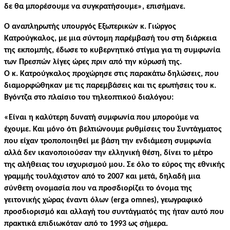
δε θα μπορέσουμε να συγκρατήσουμε», επισήμανε.
Ο αναπληρωτής υπουργός Εξωτερικών κ. Γιώργος
Κατρούγκαλος, με μια σύντομη παρέμβασή του στη διάρκεια
της εκπομπής, έδωσε το κυβερνητικό στίγμα για τη συμφωνία
των Πρεσπών λίγες ώρες πριν από την κύρωσή της.
Ο κ. Κατρούγκαλος προχώρησε στις παρακάτω δηλώσεις, που
διαμορφώθηκαν με τις παρεμβάσεις και τις ερωτήσεις του κ.
Βγόντζα στο πλαίσιο του τηλεοπτικού διαλόγου:
«Είναι η καλύτερη δυνατή συμφωνία που μπορούμε να
έχουμε. Και μόνο ότι βελτιώνουμε ρυθμίσεις του Συντάγματος
που είχαν τροποποιηθεί με βάση την ενδιάμεση συμφωνία
αλλά δεν ικανοποιούσαν την ελληνική θέση, δίνει το μέτρο
της αλήθειας του ισχυρισμού μου. Σε όλο το εύρος της εθνικής
γραμμής τουλάχιστον από το 2007 και μετά, δηλαδή μια
σύνθετη ονομασία που να προσδιορίζει το όνομα της
γειτονικής χώρας έναντι όλων (erga omnes), γεωγραφικό
προσδιορισμό και αλλαγή του συντάγματός της ήταν αυτό που
πρακτικά επιδιωκόταν από το 1993 ως σήμερα.