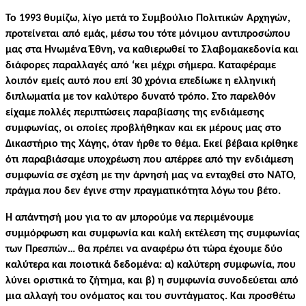
Το 1993 θυμίζω, λίγο μετά το Συμβούλιο Πολιτικών Αρχηγών,
προτείνεται από εμάς, μέσω του τότε μόνιμου αντιπροσώπου
μας στα Ηνωμένα Έθνη, να καθιερωθεί το Σλαβομακεδονία και
διάφορες παραλλαγές από ‘κει μέχρι σήμερα. Καταφέραμε
λοιπόν εμείς αυτό που επί 30 χρόνια επεδίωκε η ελληνική
διπλωματία με τον καλύτερο δυνατό τρόπο.
Στο παρελθόν
είχαμε πολλές περιπτώσεις παραβίασης της ενδιάμεσης
συμφωνίας, οι οποίες προβλήθηκαν και εκ μέρους μας στο
Δικαστήριο της Χάγης, όταν ήρθε το θέμα. Εκεί βέβαια κρίθηκε
ότι παραβιάσαμε υποχρέωση που απέρρεε από την ενδιάμεση
συμφωνία σε σχέση με την άρνησή μας να ενταχθεί στο ΝΑΤΟ,
πράγμα που δεν έγινε στην πραγματικότητα λόγω του βέτο.
Η απάντησή μου για το αν μπορούμε να περιμένουμε
συμμόρφωση και συμφωνία και καλή εκτέλεση της συμφωνίας
των Πρεσπών… θα πρέπει να αναφέρω ότι τώρα έχουμε δύο
καλύτερα και ποιοτικά δεδομένα: α) καλύτερη συμφωνία, που
λύνει οριστικά το ζήτημα, και β) η συμφωνία συνοδεύεται από
μια αλλαγή του ονόματος και του συντάγματος. Και προσθέτω