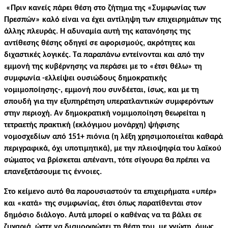
«Πριν κανείς πάρει θέση στο ζήτημα της «Συμφωνίας των
Πρεσπών» καλό είναι να έχει αντίληψη των επιχειρημάτων της
άλλης πλευράς. Η αδυναμία αυτή της κατανόησης της
αντίθεσης θέσης οδηγεί σε αφορισμούς, ακρότητες και
διχαστικές λογικές. Τα παραπάνω εντείνονται και από την
εμμονή της κυβέρνησης να περάσει με το «έτσι θέλω» τη
συμφωνία -ελλείψει ουσιώδους δημοκρατικής
νομιμοποίησης-, εμμονή που συνδέεται, ίσως, και με τη
σπουδή για την εξυπηρέτηση υπερατλαντικών συμφερόντων
στην περιοχή. Αν δημοκρατική νομιμοποίηση θεωρείται η
τετραετής πρακτική (εκλόγιμου μονάρχη) ψήφισης
νομοσχεδίων από 151+ πιόνια (η λέξη χρησιμοποιείται καθαρά
περιγραφικά, όχι υποτιμητικά), με την πλειοψηφία του λαϊκού
σώματος να βρίσκεται απέναντι, τότε σίγουρα θα πρέπει να
επανεξετάσουμε τις έννοιες.
Στο κείμενο αυτό θα παρουσιαστούν τα επιχειρήματα «υπέρ»
και «κατά» της συμφωνίας, έτσι όπως παρατίθενται στον
δημόσιο διάλογο. Αυτά μπορεί ο καθένας να τα βάλει σε
ζυγαριά, ώστε να διαμορφώσει τη θέση του, με γνώση, όμως,