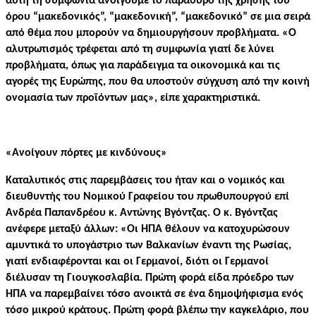
αυτή τη συμφωνία ανοίγουμε το παράθυρο της χρήσης του
όρου “μακεδονικός”, “μακεδονική”, “μακεδονικό” σε μια σειρά
από θέμα που μπορούν να δημιουργήσουν προβλήματα.
«Ο
αλυτρωτισμός τρέφεται από τη συμφωνία γιατί δε λύνει
προβλήματα, όπως για παράδειγμα τα οικονομικά και τις
αγορές της Ευρώπης, που θα υποστούν σύγχυση από την κοινή
ονομασία των προϊόντων μας», είπε χαρακτηριστικά.
«Ανοίγουν πόρτες με κινδύνους»
Καταλυτικός στις παρεμβάσεις του ήταν και ο νομικός και
διευθυντής του Νομικού Γραφείου του πρωθυπουργού επί
Ανδρέα Παπανδρέου κ. Αντώνης Βγόντζας.
Ο κ. Βγόντζας
ανέφερε μεταξύ άλλων: «Οι ΗΠΑ θέλουν να κατοχυρώσουν
αμυντικά το υπογάστριο των Βαλκανίων έναντι της Ρωσίας,
γιατί ενδιαφέρονται και οι Γερμανοί, διότι οι Γερμανοί
διέλυσαν τη Γιουγκοσλαβία. Πρώτη φορά είδα πρόεδρο των
ΗΠΑ να παρεμβαίνει τόσο ανοικτά σε ένα δημοψήφισμα ενός
τόσο μικρού κράτους. Πρώτη φορά βλέπω την καγκελάριο, που