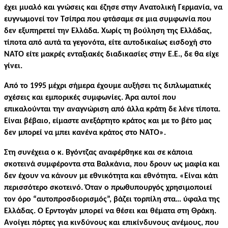
έχει μυαλό και γνώσεις και έζησε στην Ανατολική Γερμανία, να
ευγνωμονεί τον Τσίπρα που φτάσαμε σε μια συμφωνία που
δεν εξυπηρετεί την Ελλάδα. Χωρίς τη βούληση της Ελλάδας,
τίποτα από αυτά τα γεγονότα, είτε αυτοδικαίως εισδοχή στο
ΝΑΤΟ είτε μακρές ενταξιακές διαδικασίες στην Ε.Ε., δε θα είχε
γίνει.
Από το 1995 μέχρι σήμερα έχουμε αυξήσει τις διπλωματικές
σχέσεις και εμπορικές συμφωνίες. Άρα αυτοί που
επικαλούνται την αναγνώριση από άλλα κράτη δε λένε τίποτα.
Είναι βέβαιο, είμαστε ανεξάρτητο κράτος και με το βέτο μας
δεν μπορεί να μπει κανένα κράτος στο ΝΑΤΟ».
Στη συνέχεια ο κ. Βγόντζας αναφέρθηκε και σε κάποια
σκοτεινά συμφέροντα στα Βαλκάνια, που δρουν ως μαφία και
δεν έχουν να κάνουν με εθνικότητα και εθνότητα.
«Είναι κάτι
περισσότερο σκοτεινό. Όταν ο πρωθυπουργός χρησιμοποιεί
τον όρο “αυτοπροσδιορισμός”, βάζει τορπίλη στα… ύφαλα της
Ελλάδας. Ο Ερντογάν μπορεί να θέσει και θέματα στη Θράκη.
Ανοίγει πόρτες για κινδύνους και επικίνδυνους ανέμους, που