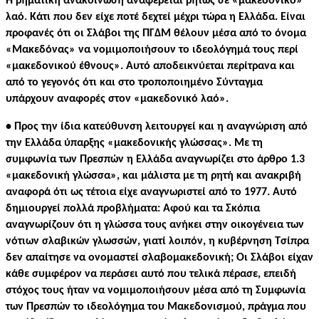
Η ρηματική ανακοίνωση αναφέρεται ρητώς σε «μακεδονικό»
λαό. Κάτι που δεν είχε ποτέ δεχτεί μέχρι τώρα η Ελλάδα. Είναι
προφανές ότι οι Σλάβοι της ΠΓΔΜ θέλουν μέσα από το όνομα
«Μακεδόνας» να νομιμοποιήσουν το ιδεολόγημά τους περί
«μακεδονικού έθνους». Αυτό αποδεικνύεται περίτρανα και
από το γεγονός ότι και στο τροποποιημένο Σύνταγμα
υπάρχουν αναφορές στον «μακεδονικό λαό».
• Προς την ίδια κατεύθυνση λειτουργεί και η αναγνώριση από
την Ελλάδα ύπαρξης «μακεδονικής γλώσσας». Με τη
συμφωνία των Πρεσπών η Ελλάδα αναγνωρίζει στο άρθρο 1.3
«μακεδονική γλώσσα», και μάλιστα με τη ρητή και ανακριβή
αναφορά ότι ως τέτοια είχε αναγνωριστεί από το 1977. Αυτό
δημιουργεί πολλά προβλήματα: Αφού και τα Σκόπια
αναγνωρίζουν ότι η γλώσσα τους ανήκει στην οικογένεια των
νότιων σλαβικών γλωσσών, γιατί λοιπόν, η κυβέρνηση Τσίπρα
δεν απαίτησε να ονομαστεί σλαβομακεδονική; Οι Σλάβοι είχαν
κάθε συμφέρον να περάσει αυτό που τελικά πέρασε, επειδή
στόχος τους ήταν να νομιμοποιήσουν μέσα από τη Συμφωνία
των Πρεσπών το ιδεολόγημα του Μακεδονισμού, πράγμα που