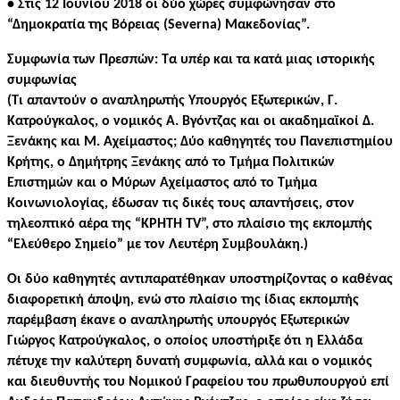
• Στις 12 Ιουνίου 2018 οι δύο χώρες συμφώνησαν στο
“Δημοκρατία της Βόρειας (Severna) Μακεδονίας”.
Συμφωνία των Πρεσπών: Τα υπέρ και τα κατά μιας ιστορικής
συμφωνίας
(Τι απαντούν ο αναπληρωτής Υπουργός Εξωτερικών, Γ.
Κατρούγκαλος, ο νομικός Α. Βγόντζας και οι ακαδημαϊκοί Δ.
Ξενάκης και Μ. Αχείμαστος;
Δύο καθηγητές του Πανεπιστημίου
Κρήτης, ο Δημήτρης Ξενάκης από το Τμήμα Πολιτικών
Επιστημών και ο Μύρων Αχείμαστος από το Τμήμα
Κοινωνιολογίας, έδωσαν τις δικές τους απαντήσεις, στον
τηλεοπτικό αέρα της “ΚΡΗΤΗ TV”, στο πλαίσιο της εκπομπής
“Ελεύθερο Σημείο” με τον Λευτέρη Συμβουλάκη.)
Οι δύο καθηγητές αντιπαρατέθηκαν υποστηρίζοντας ο καθένας
διαφορετική άποψη, ενώ στο πλαίσιο της ίδιας εκπομπής
παρέμβαση έκανε ο αναπληρωτής υπουργός Εξωτερικών
Γιώργος Κατρούγκαλος, ο οποίος υποστήριξε ότι η Ελλάδα
πέτυχε την καλύτερη δυνατή συμφωνία, αλλά και ο νομικός
και διευθυντής του Νομικού Γραφείου του πρωθυπουργού επί