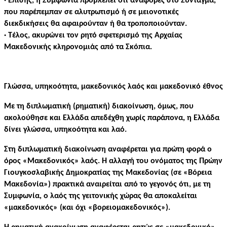
· Επίσης, η Συμφωνία προβλέπει ότι αναφορές στο Σύνταγμα,
που παρέπεμπαν σε αλυτρωτισμό ή σε μειονοτικές
διεκδικήσεις θα αφαιρούνταν ή θα τροποποιούνταν.
· Τέλος, ακυρώνει τον ρητό σφετερισμό της Αρχαίας
Μακεδονικής κληρονομιάς από τα Σκόπια.
Γλώσσα, υπηκοότητα, μακεδονικός λαός και μακεδονικό έθνος
Με τη διπλωματική (ρηματική) διακοίνωση, όμως, που
ακολούθησε και Ελλάδα απεδέχθη χωρίς παράπονα, η Ελλάδα
δίνει γλώσσα, υπηκοότητα και λαό.
Στη διπλωματική διακοίνωση αναφέρεται για πρώτη φορά ο
όρος «Μακεδονικός» λαός. Η αλλαγή του ονόματος της Πρώην
Γιουγκοσλαβικής Δημοκρατίας της Μακεδονίας (σε «Βόρεια
Μακεδονία») πρακτικά αναιρείται από το γεγονός ότι, με τη
Συμφωνία, ο λαός της γειτονικής χώρας θα αποκαλείται
«μακεδονικός» (και όχι «βορειομακεδονικός»).