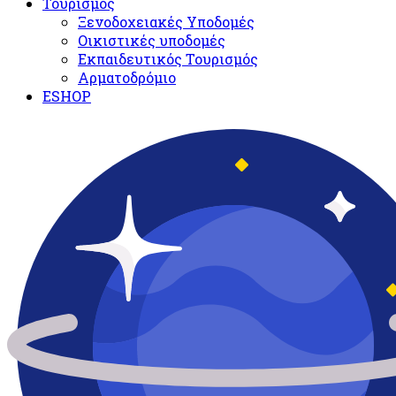
Τουρισμός
Ξενοδοχειακές Υποδομές​
Oικιστικές υποδομές
Εκπαιδευτικός Τουρισμός
Αρματοδρόμιο
ESHOP