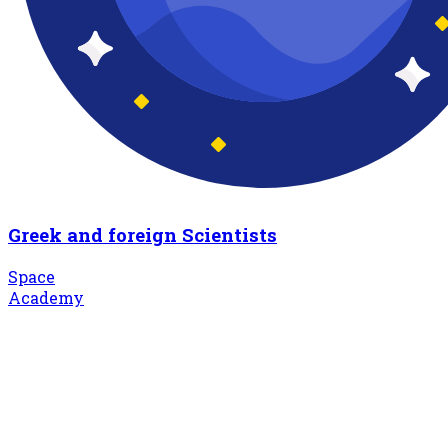
Greek and foreign Scientists
Space
Academy