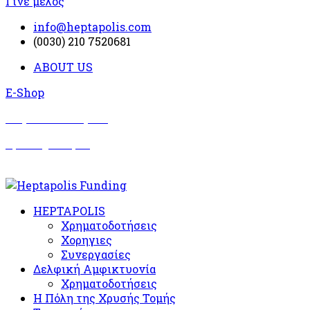
Γίνε μέλος
info@heptapolis.com
(0030) 210 7520681
ABOUT US
E-Shop
Σωματείο Όλυμπος
Δραστηριότητες
HEPTAPOLIS
Χρηματοδοτήσεις
Χορηγιες
Συνεργασίες
Δελφική Αμφικτυονία
Χρηματοδοτήσεις
Η Πόλη της Χρυσής Τομής