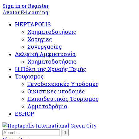
Sign in or Register
Avatar E-Learning
HEPTAPOLIS
Χρηματοδοτήσεις
Χορηγιες
Συνεργασίες
Δελφική Αμφικτυονία
Χρηματοδοτήσεις
Η Πόλη της Χρυσής Τομής
Τουρισμός
Ξενοδοχειακές Υποδομές​
Oικιστικές υποδομές
Εκπαιδευτικός Τουρισμός
Αρματοδρόμιο
ESHOP