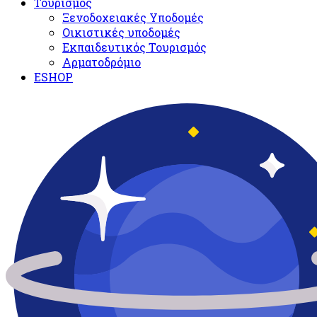
Τουρισμός
Ξενοδοχειακές Υποδομές​
Oικιστικές υποδομές
Εκπαιδευτικός Τουρισμός
Αρματοδρόμιο
ESHOP