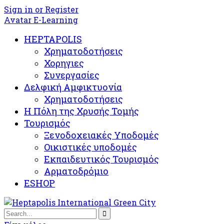
Sign in or Register
Avatar E-Learning
HEPTAPOLIS
Χρηματοδοτήσεις
Χορηγιες
Συνεργασίες
Δελφική Αμφικτυονία
Χρηματοδοτήσεις
Η Πόλη της Χρυσής Τομής
Τουρισμός
Ξενοδοχειακές Υποδομές​
Oικιστικές υποδομές
Εκπαιδευτικός Τουρισμός
Αρματοδρόμιο
ESHOP