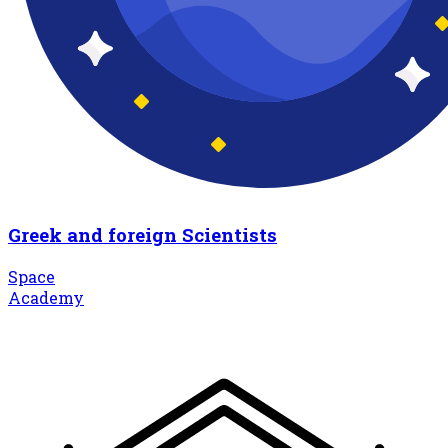
Greek and foreign Scientists
Space
Academy