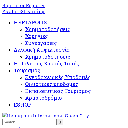
Sign in or Register
Avatar E-Learning
HEPTAPOLIS
Χρηματοδοτήσεις
Χορηγιες
Συνεργασίες
Δελφική Αμφικτυονία
Χρηματοδοτήσεις
Η Πόλη της Χρυσής Τομής
Τουρισμός
Ξενοδοχειακές Υποδομές​
Oικιστικές υποδομές
Εκπαιδευτικός Τουρισμός
Αρματοδρόμιο
ESHOP