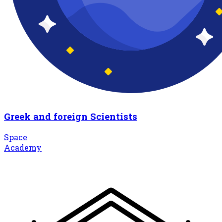
Greek and foreign Scientists
Space
Academy