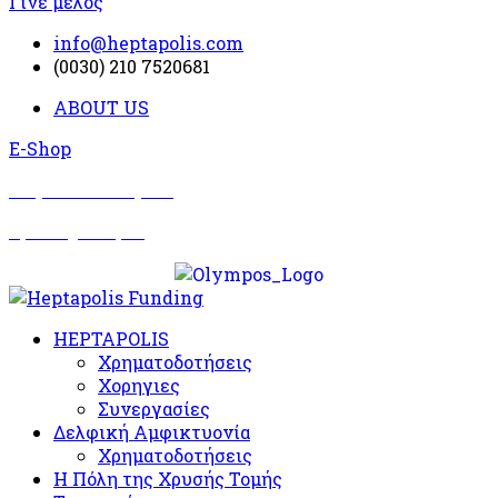
Γίνε μέλος
info@heptapolis.com
(0030) 210 7520681
ABOUT US
E-Shop
Σωματείο Όλυμπος
Δραστηριότητες
HEPTAPOLIS
Χρηματοδοτήσεις
Χορηγιες
Συνεργασίες
Δελφική Αμφικτυονία
Χρηματοδοτήσεις
Η Πόλη της Χρυσής Τομής