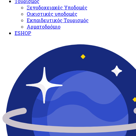
Τουρισμός
Ξενοδοχειακές Υποδομές​
Oικιστικές υποδομές
Εκπαιδευτικός Τουρισμός
Αρματοδρόμιο
ESHOP