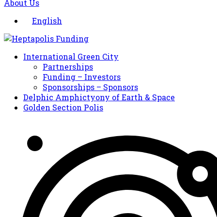
About Us
English
International Green City
Partnerships
Funding – Investors
Sponsorships – Sponsors
Delphic Amphictyony of Earth & Space
Golden Section Polis