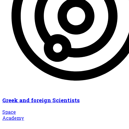
Greek and foreign Scientists
Space
Academy