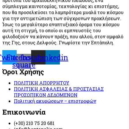
πρότυπα του αρχαιοελληνικού ιδεώδους, ένα
σύμπλεγμα καινοτομίας, τεχνολογίας κι επιστήμης,
που θα προσελκύσει τα λαμπρότερα μυαλά του κόσμου
για την αντιμετώπιση των σύγχρονων προκλήσεων.
Ίσως το μεγαλύτερο αναπτυξιακό όραμα του κόσμου
αυτή τη στιγμή, το οποίο οι εμπνευστές του
φιλοδοξούν να κάνουν πράξη, που αλλού, στον ομφαλό
της Γης, στους Δελφούς. Γνωρίστε την Επτάπολη.
Twitter
Facebook-
Instagram
Linkedin
square
Όροι Χρήσης
ΠΟΛΙΤΙΚΗ ΑΠΟΡΡΗΤΟΥ
ΠΟΛΙΤΙΚΗ ΑΣΦΑΛΕΙΑΣ & ΠΡΟΣΤΑΣΙΑΣ
ΠΡΟΣΩΠΙΚΩΝ ΔΕΔΟΜΕΝΩΝ
Πολιτική ακυρώσεων – επιστροφών
Επικοινωνία
(+30) 210 75 20 681