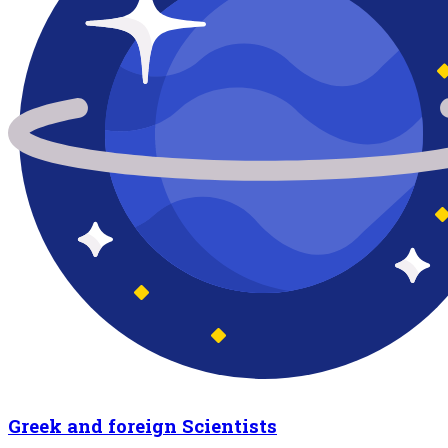
Greek and foreign Scientists