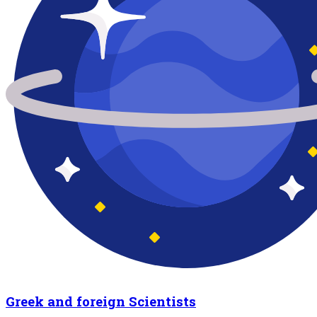
Greek and foreign Scientists