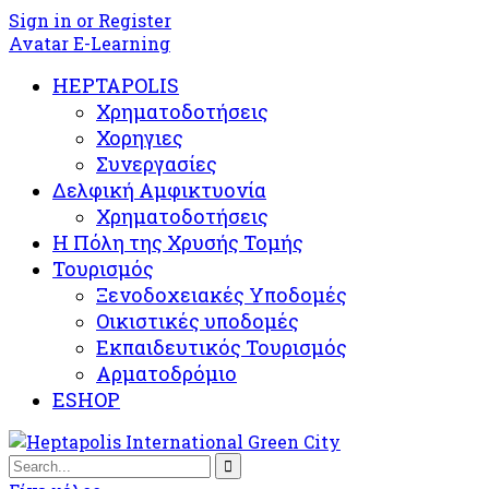
Sign in or Register
Avatar E-Learning
HEPTAPOLIS
Χρηματοδοτήσεις
Χορηγιες
Συνεργασίες
Δελφική Αμφικτυονία
Χρηματοδοτήσεις
Η Πόλη της Χρυσής Τομής
Τουρισμός
Ξενοδοχειακές Υποδομές​
Oικιστικές υποδομές
Εκπαιδευτικός Τουρισμός
Αρματοδρόμιο
ESHOP