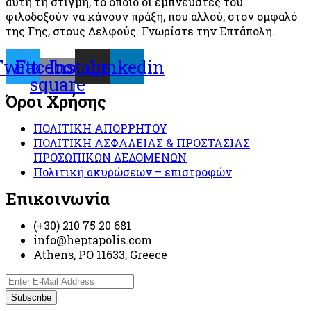
αυτή τη στιγμή, το οποίο οι εμπνευστές του
φιλοδοξούν να κάνουν πράξη, που αλλού, στον ομφαλό
της Γης, στους Δελφούς. Γνωρίστε την Επτάπολη.
Twitter
Facebook-
Instagram
Linkedin
square
Όροι Χρήσης
ΠΟΛΙΤΙΚΗ ΑΠΟΡΡΗΤΟΥ
ΠΟΛΙΤΙΚΗ ΑΣΦΑΛΕΙΑΣ & ΠΡΟΣΤΑΣΙΑΣ
ΠΡΟΣΩΠΙΚΩΝ ΔΕΔΟΜΕΝΩΝ
Πολιτική ακυρώσεων – επιστροφών
Επικοινωνία
(+30) 210 75 20 681
info@heptapolis.com
Athens, PO 11633, Greece