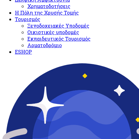
Χρηματοδοτήσεις
Η Πόλη της Χρυσής Τομής
Τουρισμός
Ξενοδοχειακές Υποδομές​
Oικιστικές υποδομές
Εκπαιδευτικός Τουρισμός
Αρματοδρόμιο
ESHOP