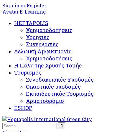
Sign in or Register
Avatar E-Learning
HEPTAPOLIS
Χρηματοδοτήσεις
Χορηγιες
Συνεργασίες
Δελφική Αμφικτυονία
Χρηματοδοτήσεις
Η Πόλη της Χρυσής Τομής
Τουρισμός
Ξενοδοχειακές Υποδομές​
Oικιστικές υποδομές
Εκπαιδευτικός Τουρισμός
Αρματοδρόμιο
ESHOP