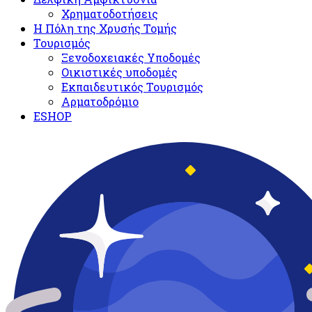
Χρηματοδοτήσεις
Η Πόλη της Χρυσής Τομής
Τουρισμός
Ξενοδοχειακές Υποδομές​
Oικιστικές υποδομές
Εκπαιδευτικός Τουρισμός
Αρματοδρόμιο
ESHOP