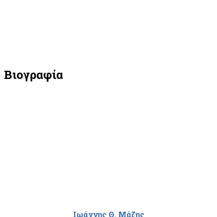
Bιογραφία
Ιωάννης Θ. Μάζης