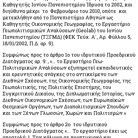
Καθηγητής Ιονίου Πανεπιστημίου Ίδρυσα το 2002, και
διηύθυνα μέχρι το Φεβρουάριο του 2010, οπότε και
μετεκλήθην από το Πανεπιστήμιο Αθηνών ως
Καθηγητής Οικονομικής Γεωγραφίας, το Εργαστήριο
Γεωπολιτισμικών Αναλύσεων (Geolab) του Ιονίου
Πανεπιστημίου (ΤΞΓΜΔ) (ΦΕΚ Τεύχ. Α΄, Αρ. Φύλλου 5,
18/01/2002, Π.Δ. αρ. 9).
Συμφώνως προς το άρθρο 1o του ιδρυτικού Προεδρικού
Διατάγματος αρ. 9: , «… το Εργαστήριο Γεω-
Πολιτισμικών Αναλύσεων εξυπηρετεί εκπαιδευτικές
και ερευνητικές ανάγκες στο αντικείμενο των
Διεθνών Σχέσεων, της Οικονομικής Γεωγραφίας, της
Γεωπολιτικής, της Πολιτικής Επιστήμης, του
Συγκριτικού Δικαίου, της Διπλωματικής Ιστορίας, των
Διεθνών Οικονομικών Σχέσεων, των Ευρωπαϊκών
Θεσμικών Οργάνων, των Διαπολιτισμικών Σπουδών
και των Ξένων Γλωσσών, Χωρών και Πολιτισμών.»
Συμφώνως προς το άρθρο 2o του ιδρυτικού
Προεδρικού Διατάγματος «… Το εργαστήριο έχει ως
αποστολή: 1. Την κάλυψη σε προπτυχιακό και