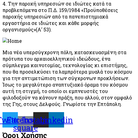
4. Την παροχή υπηρεσιών σε ιδιώτες κατά τα
προβλεπόμενα στο Π.Δ. 159/1984 «Προϋποθέσεις
παροχής υπηρεσιών από τα πανεπιστημιακά
εργαστήρια σε ιδιώτες και κάθε μορφής
οργανισμούς»(Α’ 53).
Μια νέα υπερσύγχρονη πόλη, κατασκευασμένη στα
πρότυπα του αρχαιοελληνικού ιδεώδους, ένα
σύμπλεγμα καινοτομίας, τεχνολογίας κι επιστήμης,
που θα προσελκύσει τα λαμπρότερα μυαλά του κόσμου
για την αντιμετώπιση των σύγχρονων προκλήσεων.
Ίσως το μεγαλύτερο αναπτυξιακό όραμα του κόσμου
αυτή τη στιγμή, το οποίο οι εμπνευστές του
φιλοδοξούν να κάνουν πράξη, που αλλού, στον ομφαλό
της Γης, στους Δελφούς. Γνωρίστε την Επτάπολη.
Twitter
Facebook-
Instagram
Linkedin
square
Όροι Χρήσης