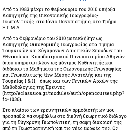
Από το 1983 μέχρι το Φεβρουάριο του 2010 υπήρξα
Καθηγητής της Οικονομικής Γεωγραφίας-
Γεωπολιτικής στο Ιόνιο Πανεπιστήμιο, στο Τμήμα
Ξ.Γ.Μ.Δ..
Από το Φεβρουάριο του 2010 μετεκλήθην ως
Καθηγητής Οικονομικής Γεωγραφίας στο Τμήμα
Τουρκικών και Σύγχρονων Ασιατικών Σπουδών του
Εθνικού και Καποδιστριακού Πανεπιστημίου Αθηνών
όπου υπηρετώ πλέον ως μόνιμος Καθηγητής και
διδάσκω τα Μαθήματα της Οικονομικής Γεωγραφίας
και Γεωπολιτικής thw Mέσης Ανατολής και της
Τουρκίας Ι & ΙΙ, όπως και των Γενικών Αρχών της
Μεθοδολογίας της Έρευνας
(http://eclass.uoa.gr/modules/auth/opencourses.php?
fc=1036).
Στο πλαίσιο των ερευνητικών αρμοδιοτήτων μου
προσπαθώ να συμβάλλω στο διεθνή θεωρητικό διάλογο
για τη Σύγχρονη Γεωπολιτική, τη σαφή διάκρισή της
από τη Γεωστρατηγική και τις νέες μορφές της. Ως