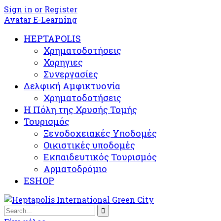
Sign in or Register
Avatar E-Learning
HEPTAPOLIS
Χρηματοδοτήσεις
Χορηγιες
Συνεργασίες
Δελφική Αμφικτυονία
Χρηματοδοτήσεις
Η Πόλη της Χρυσής Τομής
Τουρισμός
Ξενοδοχειακές Υποδομές​
Oικιστικές υποδομές
Εκπαιδευτικός Τουρισμός
Αρματοδρόμιο
ESHOP