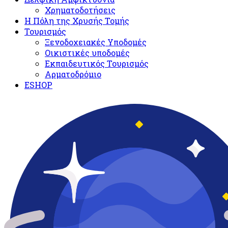
Χρηματοδοτήσεις
Η Πόλη της Χρυσής Τομής
Τουρισμός
Ξενοδοχειακές Υποδομές​
Oικιστικές υποδομές
Εκπαιδευτικός Τουρισμός
Αρματοδρόμιο
ESHOP